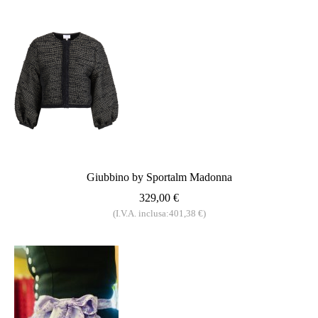
Giubbino by Sportalm Madonna
329,00 €
(I.V.A. inclusa:401,38 €)