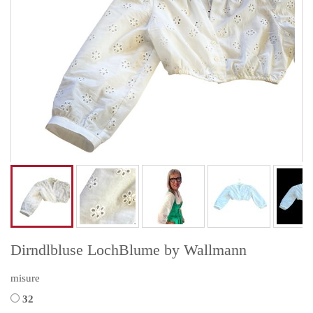
Dirndlbluse LochBlume by Wallmann
misure
32