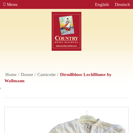
Menu
English
Deutsch
Home
Donne
Camicette
Dirndlbluse LochBlume by
Wallmann
,