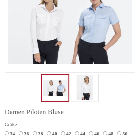
Damen Piloten Bluse
Größe
34
36
38
40
42
44
46
48
50