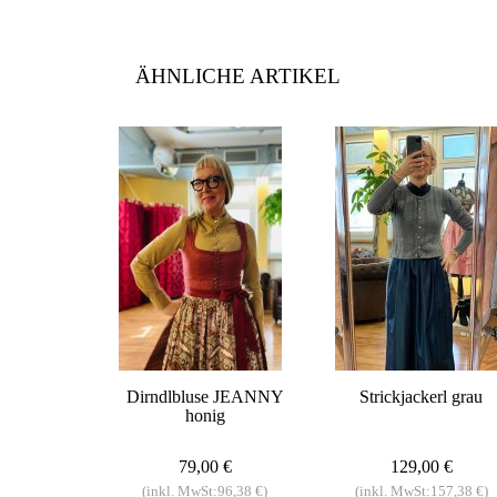
ÄHNLICHE ARTIKEL
Dirndlbluse JEANNY
Strickjackerl grau
honig
79,00 €
129,00 €
(inkl. MwSt:96,38 €)
(inkl. MwSt:157,38 €)