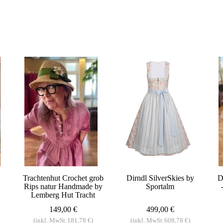
Trachtenhut Crochet grob
Dirndl SilverSkies by
D
Rips natur Handmade by
Sportalm
Lemberg Hut Tracht
149,00 €
499,00 €
(inkl. MwSt:181,78 €)
(inkl. MwSt:608,78 €)