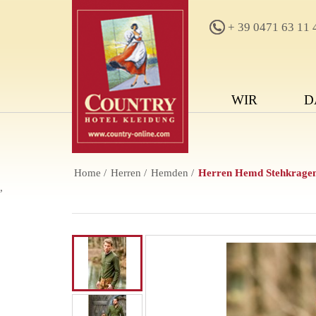
+ 39 0471 63 11 
WIR
D
Home
Herren
Hemden
Herren Hemd Stehkragen
,