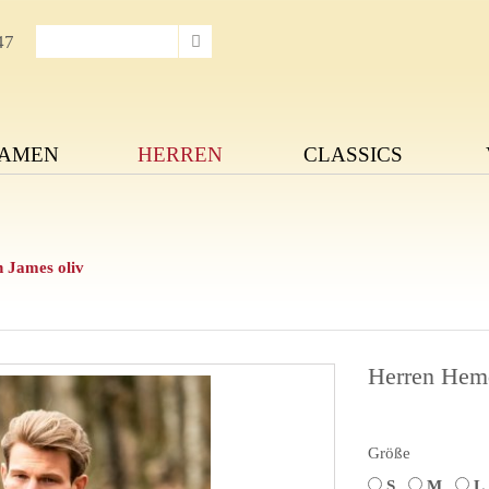
47
AMEN
HERREN
CLASSICS
 James oliv
Herren Hemd
Größe
S
M