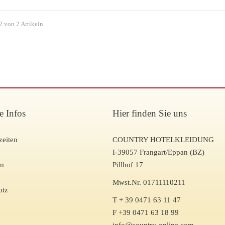
2 von 2 Artikeln
e Infos
Hier finden Sie uns
zeiten
COUNTRY HOTELKLEIDUNG
I-39057 Frangart/Eppan (BZ)
um
Pillhof 17
Mwst.Nr. 01711110211
utz
T + 39 0471 63 11 47
F +39 0471 63 18 99
info@country-online.com