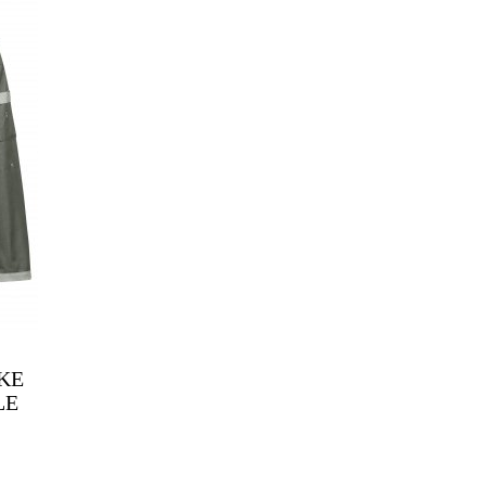
KE
LE