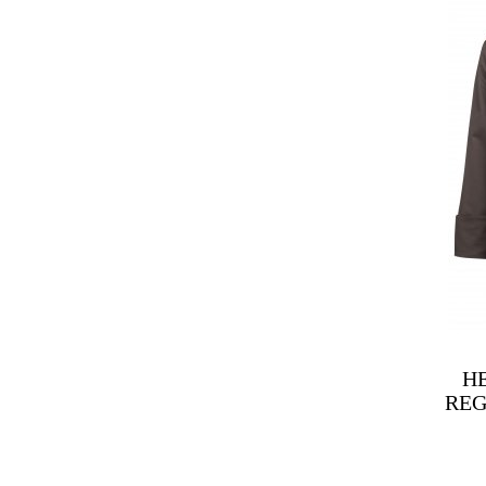
H
REG