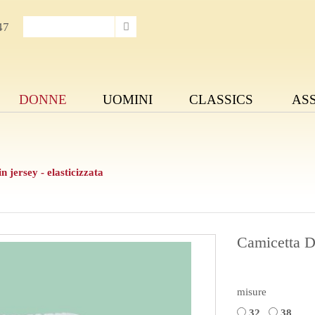
47
DONNE
UOMINI
CLASSICS
AS
n jersey - elasticizzata
Camicetta Di
misure
32
38