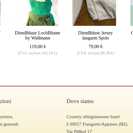
Y
Dirndlbluse LochBlume
Dirndlbluse Jersey
C
by Wallmann
langarm Spots
119,00 €
79,00 €
(I.V.A. inclusa:145,18 €)
(I.V.A. inclusa:96,38 €)
zioni
Dove siamo
pertura
Country abbigliamento hotel
i generali
I-39057 Frangarto/Appiano (BZ)
Via Pillhof 17