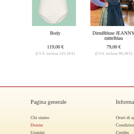
Body
Dirndlbluse JEANN
mittelblau
119,00 €
79,00 €
(I.V.A. inclusa:145,18 €)
(I.V.A. inclusa:96,38 €)
Pagina generale
Informa
Chi siamo
Orari di a
Donne
Condizion
Uomini
Credits