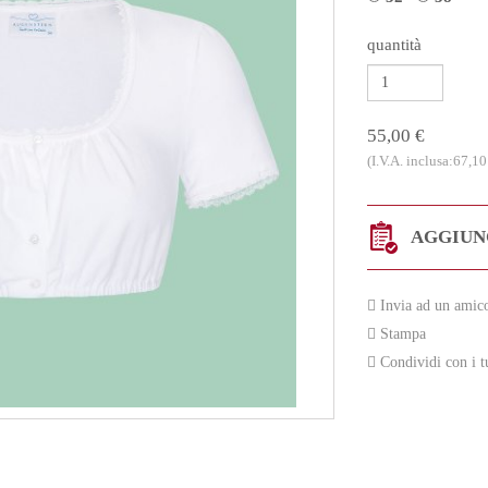
quantità
55,00 €
(I.V.A. inclusa:67,10
AGGIUNG
Invia ad un amic
Stampa
Condividi con i t