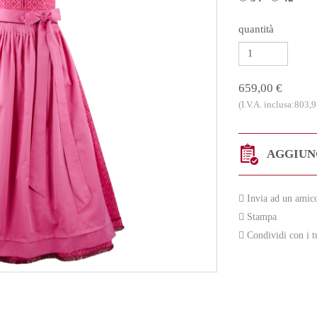
quantità
659,00 €
(I.V.A. inclusa:803,9
AGGIUNG
Invia ad un amic
Stampa
Condividi con i t