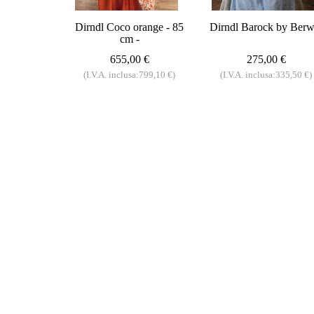
Dirndl Coco orange - 85
Dirndl Barock by Berw
cm -
655,00 €
275,00 €
(I.V.A. inclusa:799,10 €)
(I.V.A. inclusa:335,50 €)