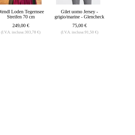
irndl Loden Tegernsee
Gilet uomo Jersey -
Streifen 70 cm
grigio/marine - Glencheck
249,00 €
75,00 €
(I.V.A. inclusa:303,78 €)
(I.V.A. inclusa:91,50 €)