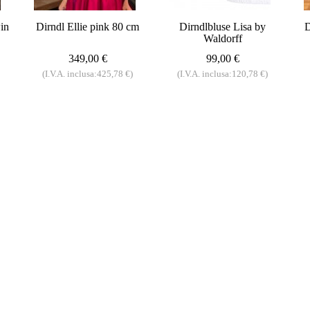
in
Dirndl Ellie pink 80 cm
Dirndlbluse Lisa by
D
Waldorff
349,00 €
99,00 €
(I.V.A. inclusa:425,78 €)
(I.V.A. inclusa:120,78 €)