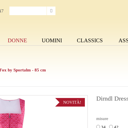
47
DONNE
UOMINI
CLASSICS
AS
Fox by Sportalm - 85 cm
Dirndl Dres
NOVITÀ!
misure
34
42