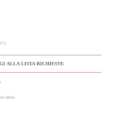
8 €)
I ALLA LISTA RICHIESTE
o
uoi amici