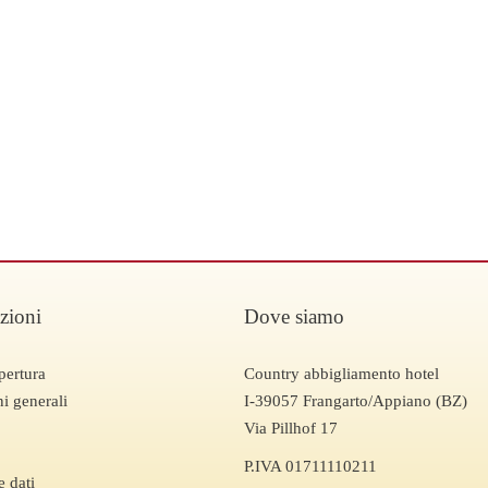
zioni
Dove siamo
pertura
Country abbigliamento hotel
i generali
I-39057 Frangarto/Appiano (BZ)
Via Pillhof 17
P.IVA 01711110211
e dati