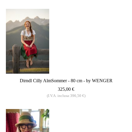
Dirndl Cilly AlmSommer - 80 cm - by WENGER
325,00 €
(I.V.A. inclusa:396,50 €)