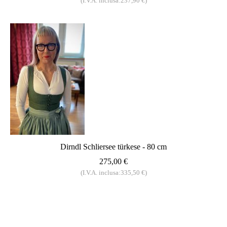
(I.V.A. inclusa:237,90 €)
Dirndl Schliersee türkese - 80 cm
275,00 €
(I.V.A. inclusa:335,50 €)