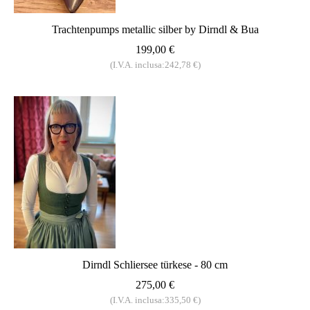
Trachtenpumps metallic silber by Dirndl & Bua
199,00 €
(I.V.A. inclusa:242,78 €)
Dirndl Schliersee türkese - 80 cm
275,00 €
(I.V.A. inclusa:335,50 €)