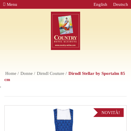
Menu
English
Deutsch
Home
Donne
Dirndl Couture
Dirndl Stellar by Sportalm 85
cm
,
NOVITÀ!