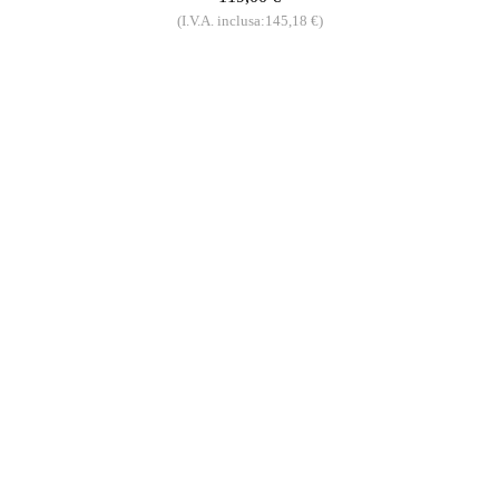
(I.V.A. inclusa:145,18 €)