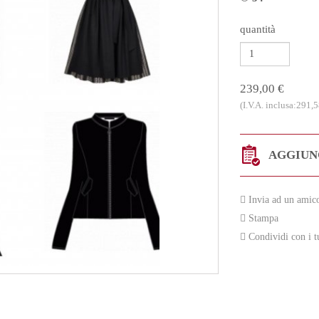
quantità
239,00 €
(I.V.A. inclusa:291,5
AGGIUNG
Invia ad un amic
Stampa
Condividi con i t