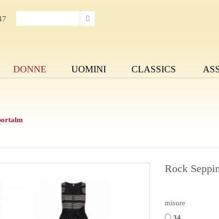
47
DONNE
UOMINI
CLASSICS
AS
portalm
Rock Seppin
misure
34