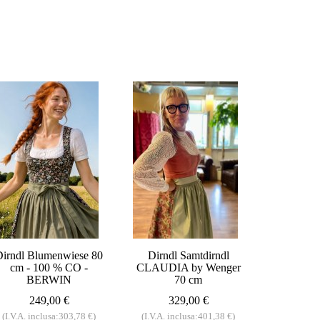
Dirndl Blumenwiese 80
Dirndl Samtdirndl
cm - 100 % CO -
CLAUDIA by Wenger
BERWIN
70 cm
249,00 €
329,00 €
(I.V.A. inclusa:303,78 €)
(I.V.A. inclusa:401,38 €)