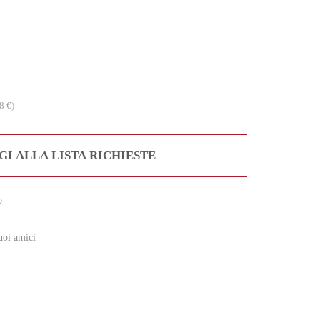
8 €)
I ALLA LISTA RICHIESTE
o
uoi amici