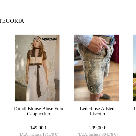
ATEGORIA
Dirndl Blouse Bluse Frau
Lederhose Allstedt
Cappuccino
biscotto
149,00 €
299,00 €
(I.V.A. inclusa:181,78 €)
(I.V.A. inclusa:364,78 €)