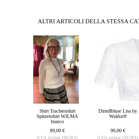
ALTRI ARTICOLI DELLA STESSA C
Shirt Trachtenshirt
Dirndlbluse Lisa by
Spitzenshirt WILMA
Waldorff
bianco
89,00 €
99,00 €
(I.V.A. inclusa:108,58 €)
(I.V.A. inclusa:120,78 €)