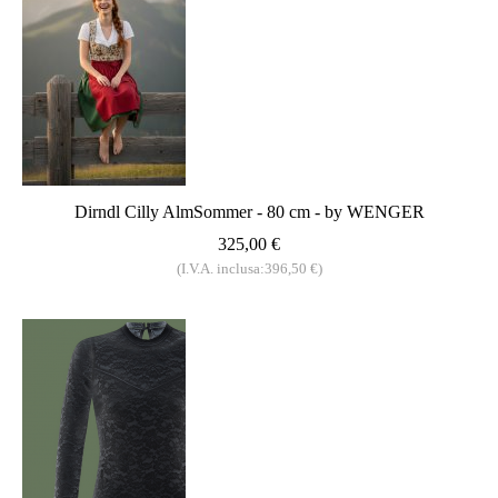
Dirndl Cilly AlmSommer - 80 cm - by WENGER
325,00 €
(I.V.A. inclusa:396,50 €)