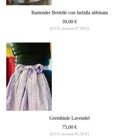
Bartender Bretelle con farfalla abbinata
39,00 €
(I.V.A. inclusa:47,58 €)
Grembiule Lavendel
75,00 €
(I.V.A. inclusa:91,50 €)