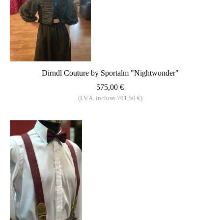
Dirndl Couture by Sportalm "Nightwonder"
575,00 €
(I.V.A. inclusa:701,50 €)