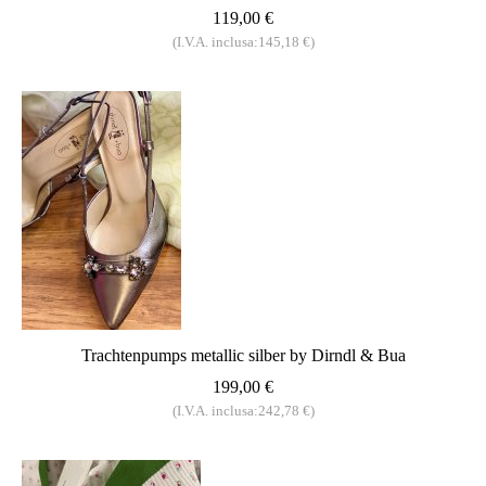
119,00 €
(I.V.A. inclusa:145,18 €)
Trachtenpumps metallic silber by Dirndl & Bua
199,00 €
(I.V.A. inclusa:242,78 €)