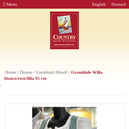
Menu
English
Deutsch
Home
Donne
Grembiuli Dirndl
Grembiule Willa
bianco/rose/lilla 95 cm
,