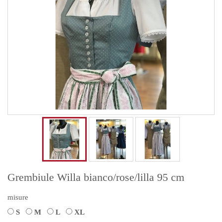
Grembiule Willa bianco/rose/lilla 95 cm
misure
S
M
L
XL