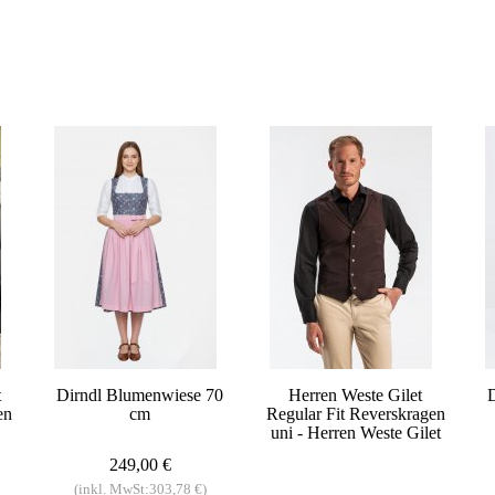
t
Dirndl Blumenwiese 70
Herren Weste Gilet
en
cm
Regular Fit Reverskragen
uni - Herren Weste Gilet
249,00 €
(inkl. MwSt:303,78 €)