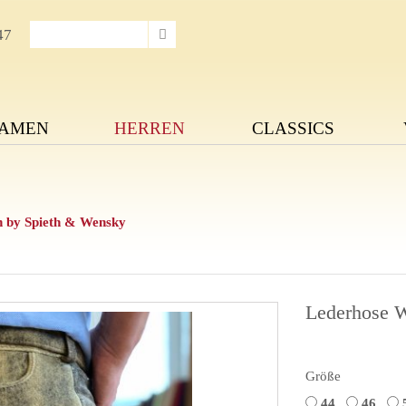
47
AMEN
HERREN
CLASSICS
n by Spieth & Wensky
Lederhose W
Größe
44
46