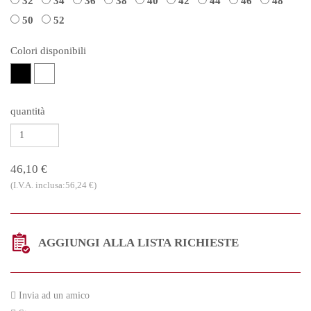
32
34
36
38
40
42
44
46
48
50
52
Colori disponibili
quantità
46,10 €
(I.V.A. inclusa:56,24 €)
AGGIUNGI ALLA LISTA RICHIESTE
Invia ad un amico