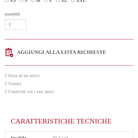
XS
S
M
L
XL
XXL
quantità
AGGIUNGI ALLA LISTA RICHIESTE
Invia ad un amico
Stampa
Condividi con i tuoi amici
CARATTERISTICHE TECNICHE
lavabile
40 Grad