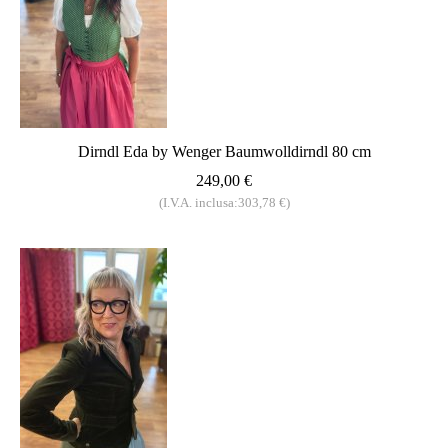
Dirndl Eda by Wenger Baumwolldirndl 80 cm
249,00 €
(I.V.A. inclusa:303,78 €)