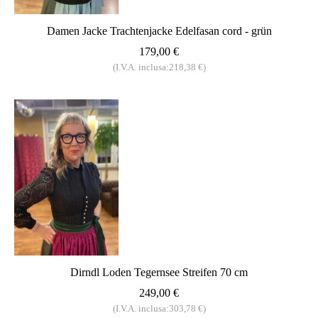
Damen Jacke Trachtenjacke Edelfasan cord - grün
179,00 €
(I.V.A. inclusa:218,38 €)
Dirndl Loden Tegernsee Streifen 70 cm
249,00 €
(I.V.A. inclusa:303,78 €)