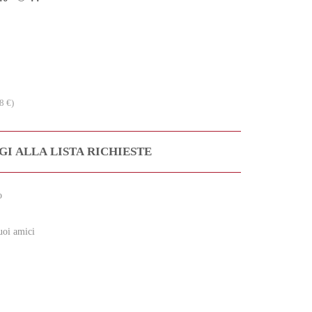
8 €)
I ALLA LISTA RICHIESTE
o
uoi amici