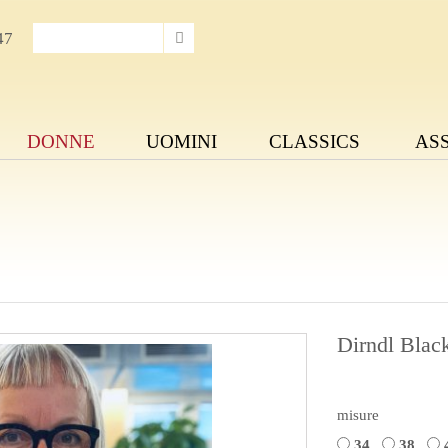
47
DONNE
UOMINI
CLASSICS
AS
Dirndl Blac
misure
34
38