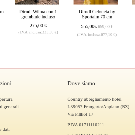
lm
Dirndl Wilma con 1
Dirndl Celoneta by
grembiule incluso
Sportalm 70 cm
275,00 €
555,00€
659,00 €
(I.V.A. inclusa:335,50 €)
(I.V.A. inclusa:677,10 €)
zioni
Dove siamo
pertura
Country abbigliamento hotel
i generali
I-39057 Frangarto/Appiano (BZ)
Via Pillhof 17
P.IVA 01711110211
e dati