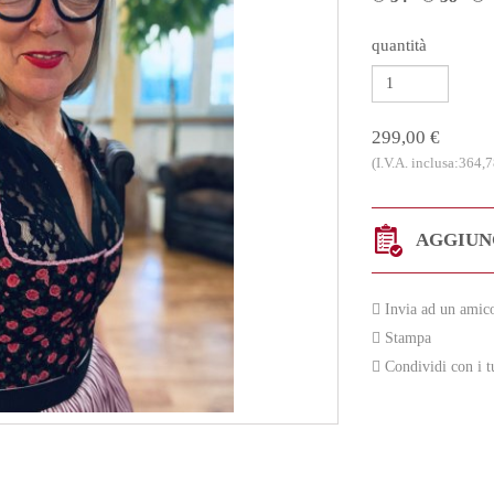
quantità
299,00 €
(I.V.A. inclusa:364,7
AGGIUNG
Invia ad un amic
Stampa
Condividi con i t