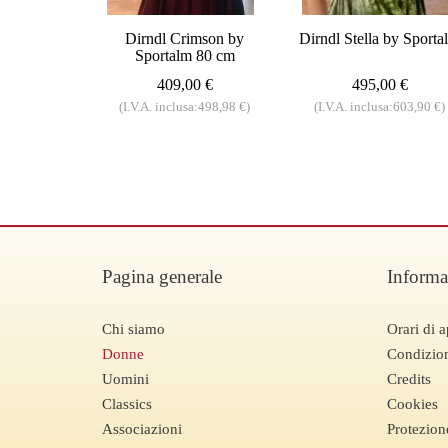
Dirndl Crimson by
Dirndl Stella by Sporta
Sportalm 80 cm
409,00 €
495,00 €
(I.V.A. inclusa:498,98 €)
(I.V.A. inclusa:603,90 €)
Pagina generale
Informa
Chi siamo
Orari di a
Donne
Condizion
Uomini
Credits
Classics
Cookies
Associazioni
Protezion