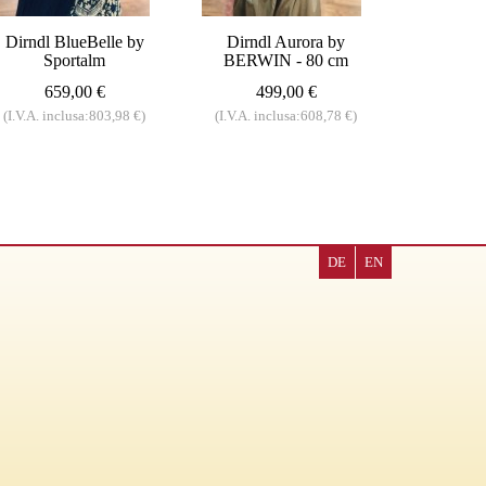
Dirndl BlueBelle by
Dirndl Aurora by
Sportalm
BERWIN - 80 cm
659,00 €
499,00 €
(I.V.A. inclusa:803,98 €)
(I.V.A. inclusa:608,78 €)
DE
EN