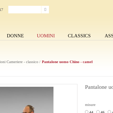
47
DONNE
UOMINI
CLASSICS
AS
loni Cameriere - classico
Pantalone uomo Chino - camel
Pantalone u
misure
44
46