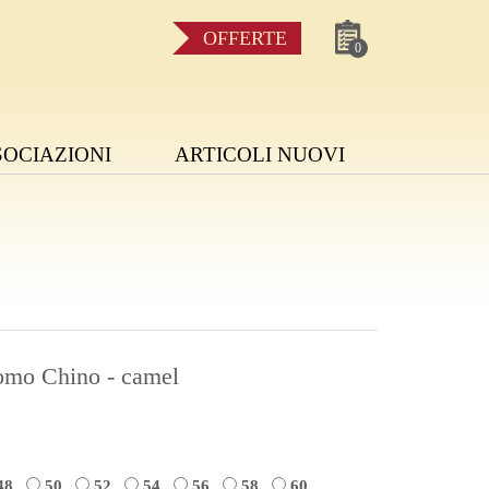
OFFERTE
0
SOCIAZIONI
ARTICOLI NUOVI
omo Chino - camel
48
50
52
54
56
58
60