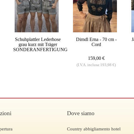
Schuhplattler Lederhose
Dirndl Erna - 70 cm -
J
grau kurz mit Träger
Cord
SONDERANFERTIGUNG
159,00 €
(I.V.A. inclusa:193,98 €)
zioni
Dove siamo
pertura
Country abbigliamento hotel