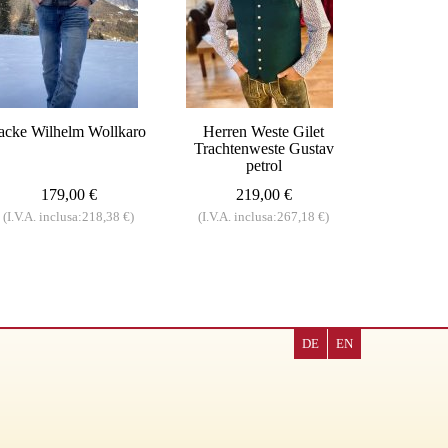
acke Wilhelm Wollkaro
Herren Weste Gilet
Trachtenweste Gustav
petrol
179,00 €
219,00 €
(I.V.A. inclusa:218,38 €)
(I.V.A. inclusa:267,18 €)
DE
EN