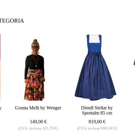
ATEGORIA
y
Gonna Melli by Wenger
Dirndl Stellar by
Sportalm 85 cm
149,00 €
819,00 €
(I.V.A. inclusa:181,78 €)
(I.V.A. inclusa:999,18 €)