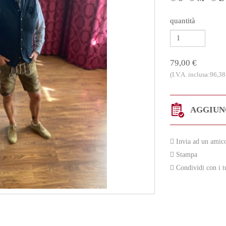
quantità
79,00 €
(I.V.A. inclusa:96,38
AGGIUNG
Invia ad un amic
Stampa
Condividi con i t