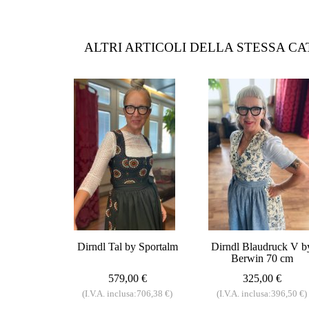
ALTRI ARTICOLI DELLA STESSA C
Dirndl Tal by Sportalm
Dirndl Blaudruck V b
Berwin 70 cm
579,00 €
325,00 €
(I.V.A. inclusa:706,38 €)
(I.V.A. inclusa:396,50 €)