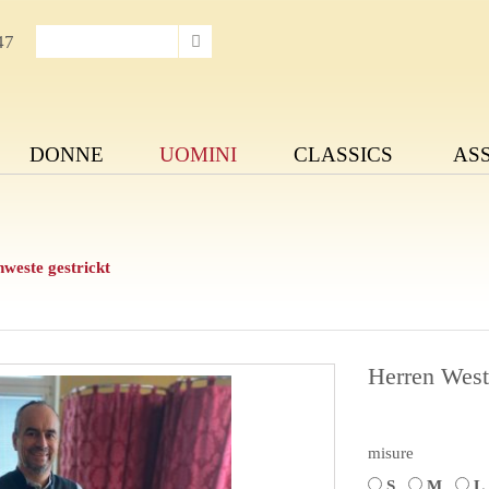
47
DONNE
UOMINI
CLASSICS
AS
weste gestrickt
Herren Weste
misure
S
M