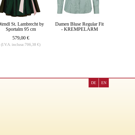
irndl St. Lambrecht by
Damen Bluse Regular Fit
Sportalm 95 cm
- KREMPELARM
579,00 €
(I.V.A. inclusa:706,38 €)
DE
EN