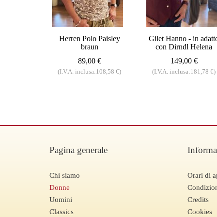
Herren Polo Paisley
Gilet Hanno - in adatt
braun
con Dirndl Helena
89,00 €
149,00 €
(I.V.A. inclusa:108,58 €)
(I.V.A. inclusa:181,78 €)
Pagina generale
Informa
Chi siamo
Orari di a
Donne
Condizion
Uomini
Credits
Classics
Cookies