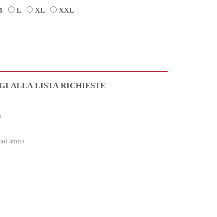
M
L
XL
XXL
I ALLA LISTA RICHIESTE
o
uoi amici